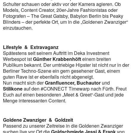
Schulter schauen oder aktiv vor der Kamera agieren. Ob
Models, Content Creator, 20er-Jahre Fashionistas oder
Fotografen – The Great Gatsby, Babylon Berlin bis Peaky
Blinders – der perfekte Ort, um in die „Goldenen Zwanziger“
einzutauchen.
Lifestyle & Extravaganz
Spätestens seit seinem Auftritt im Deka Investment
Werbespot ist
Günther
Krabbenhöft
einem breiten
Publikum bekannt. Der umtriebige Hipster ist nicht nur in der
Berliner Techno-Szene ein gern gesehener Gast, einem
guten Rave ist er ebenfalls nicht abgeneigt.
Nun macht sich der
Granfluencer, Buchautor
und
Stilikone
auf den #CONNECT Timewarp nach Fürth. Freut
Euch auf einen besonderen „Meet & Greet“-Gast und jede
Menge interessanten Content.
Goldene Zwanziger & Goldzeit
Passend zu unserer Zeitreise in die Goldenen Zwanziger
suchen live vor Ort die
Goldschmiede Jessi & Frank
von