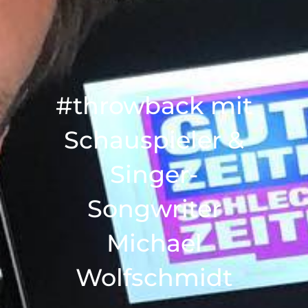
#throwback mit
Schauspieler &
Singer-
Songwriter
Michael
Wolfschmidt